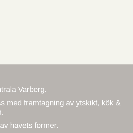
ntrala Varberg.
ess med framtagning av ytskikt, kök &
n.
s av havets former.