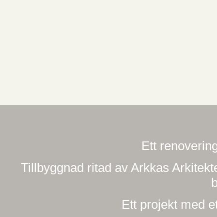
Ett renovering
Tillbyggnad ritad av Arkkas Arkitekt
b
Ett projekt med et